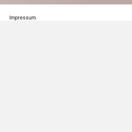
Impressum
Cookie-Erklärung
Datenschutz
Mitgliederlogin
Gastlogin
© Copyright Marketing Club Erfurt 2026
Design & Dev. by
Brandmediale GmbH
|
Maintenance by
besser media
| Hosting by
Keyweb AG