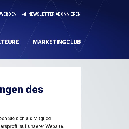
 WERDEN
NEWSLETTER ABONNIEREN
KTEURE
MARKETINGCLUB
Produzierendes Gewerbe und
Handel, Vertrieb und
nd
stransfer
Kontakt
Nachwuchsförderung
Handwerk
Dienstleistungen
ungen des
n Sie sich als Mitglied
uersprofil auf unserer Website.