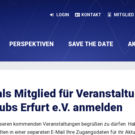
LOGIN
KONTAKT
MITGLIED
PERSPEKTIVEN
SAVE THE DATE
A
rketing-Services, Agenturen,
Touristik, Messen, Hotellerie und
taltungsarchiv
t
Plattform für Marketingprofis
Vorstand
Satzung
Veranstaltungs-Newsletter abonnieren
Mitgliedschaft
Vernetzung
Dachverba
Wissen
dien und IT-Dienstleister
Gastronomie
als Mitglied für Veranstalt
ubs Erfurt e.V. anmelden
unseren kommenden Veranstaltungen begrüßen zu dürfen. Habe
alten in einer separaten E-Mail Ihre Zugangsdaten für ihr Akt