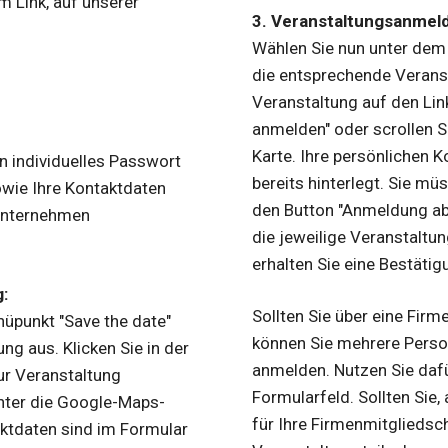
m Link, auf unserer
3. Veranstaltungsanmel
Wählen Sie nun unter dem
die entsprechende Veransta
Veranstaltung auf den Lin
anmelden" oder scrollen S
Karte. Ihre persönlichen 
n individuelles Passwort
bereits hinterlegt. Sie mü
owie Ihre Kontaktdaten
den Button "Anmeldung abs
Unternehmen
die jeweilige Veranstalt
erhalten Sie eine Bestätig
:
Sollten Sie über eine Firm
üpunkt "Save the date"
können Sie mehrere Perso
ng aus. Klicken Sie in der
anmelden. Nutzen Sie dafü
ur Veranstaltung
Formularfeld. Sollten Sie,
unter die Google-Maps-
für Ihre Firmenmitgliedsch
aktdaten sind im Formular