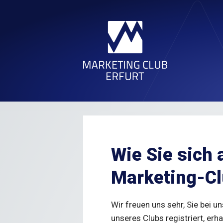
Direkt zum Inhalt
Übersicht sämtlicher Akteure
Ma
Marketing-Fachveranstaltungen
Veranstaltungsvorschau
Neuigkeiten
Über uns
Verans
Beira
Me
Wie Sie sich 
Marketing-Cl
Wir freuen uns sehr, Sie bei 
unseres Clubs registriert, erh