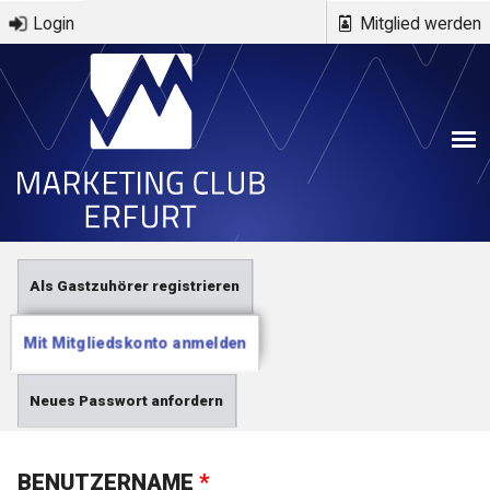
Direkt zum Inhalt
Login
Mitglied werden
Haupt-Reiter
Als Gastzuhörer registrieren
Mit Mitgliedskonto anmelden
(aktiver
Reiter)
Neues Passwort anfordern
BENUTZERNAME
*