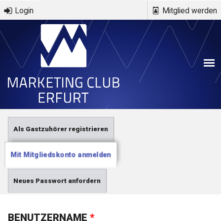
Direkt zum Inhalt
Login
Mitglied werden
Haupt-Reiter
Als Gastzuhörer registrieren
Mit Mitgliedskonto anmelden
(aktiver
Reiter)
Neues Passwort anfordern
BENUTZERNAME
*