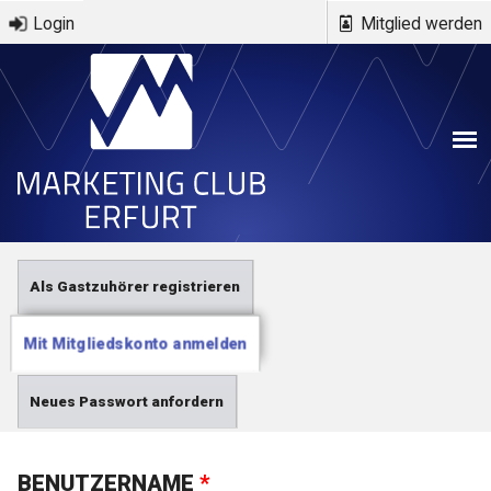
Direkt zum Inhalt
Login
Mitglied werden
Haupt-Reiter
Als Gastzuhörer registrieren
Mit Mitgliedskonto anmelden
(aktiver
Reiter)
Neues Passwort anfordern
BENUTZERNAME
*