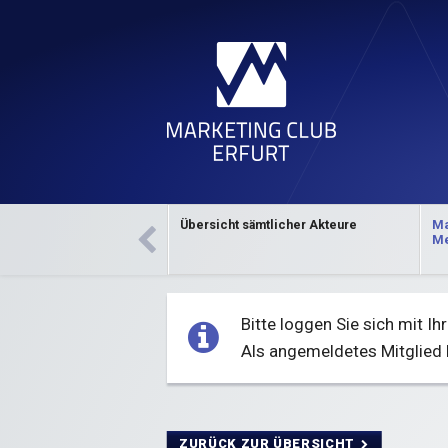
Direkt zum Inhalt
Übersicht sämtlicher Akteure
Ma
Marketing-Fachveranstaltungen
Veranstaltungsvorschau
Neuigkeiten
Über uns
Verans
Beira
Me
Bitte loggen Sie sich mit 
Als angemeldetes Mitglied 
ZURÜCK ZUR ÜBERSICHT