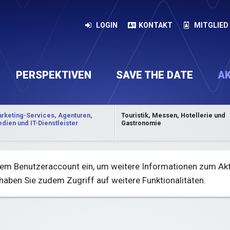
LOGIN
KONTAKT
MITGLIED
PERSPEKTIVEN
SAVE THE DATE
A
rketing-Services, Agenturen,
Touristik, Messen, Hotellerie und
taltungsarchiv
t
Plattform für Marketingprofis
Vorstand
Satzung
Veranstaltungs-Newsletter abonnieren
Mitgliedschaft
Vernetzung
Dachverba
Wissen
dien und IT-Dienstleister
Gastronomie
Ihrem Benutzeraccount ein, um weitere Informationen zum Ak
haben Sie zudem Zugriff auf weitere Funktionalitäten.