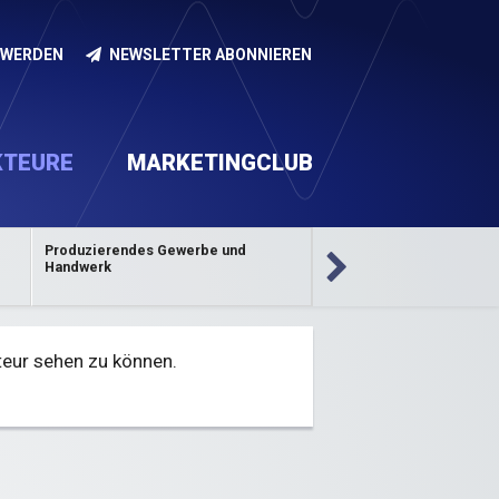
 WERDEN
NEWSLETTER ABONNIEREN
KTEURE
MARKETINGCLUB
Produzierendes Gewerbe und
Handel, Vertrieb und
nd
stransfer
Kontakt
Nachwuchsförderung
Handwerk
Dienstleistungen
teur sehen zu können.